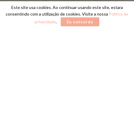
Este site usa cookies. Ao continuar usando este site, estara
consentindo com a utilização de cookies. Visite a nossa
Política de
privacidade
.
Eu concordo
Home
AEAM
Nova diretoria toma posse com o compromisso
de
crescimento da entidade e fortalecimento da
classe