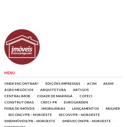
MENU
ONDE ENCONTRAR?
EDIÇÕES IMPRESSAS
ACIM
AEAM
AGRO NEGÓCIOS
ARQUITETURA
ARTIGOS
CENTRAL iMOB
CIDADE DE MARINGÁ
COFECI
CONSTRUTORAS
CRECI-PR
EUROGARDEN
FEIRA DE IMÓVEIS
IMOBILIÁRIAS
LANÇAMENTOS
MULHER
SECONCI/PR – NOROESTE
SECOVI/PR – NOROESTE
SINDIMÓVEIS/PR – NOROESTE
SINDUSCON/PR – NOROESTE