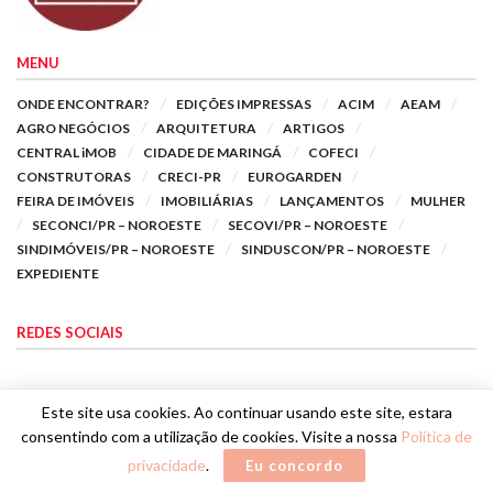
MENU
ONDE ENCONTRAR?
EDIÇÕES IMPRESSAS
ACIM
AEAM
AGRO NEGÓCIOS
ARQUITETURA
ARTIGOS
CENTRAL iMOB
CIDADE DE MARINGÁ
COFECI
CONSTRUTORAS
CRECI-PR
EUROGARDEN
FEIRA DE IMÓVEIS
IMOBILIÁRIAS
LANÇAMENTOS
MULHER
SECONCI/PR – NOROESTE
SECOVI/PR – NOROESTE
SINDIMÓVEIS/PR – NOROESTE
SINDUSCON/PR – NOROESTE
EXPEDIENTE
REDES SOCIAIS
Este site usa cookies. Ao continuar usando este site, estara
consentindo com a utilização de cookies. Visite a nossa
Política de
privacidade
.
Eu concordo