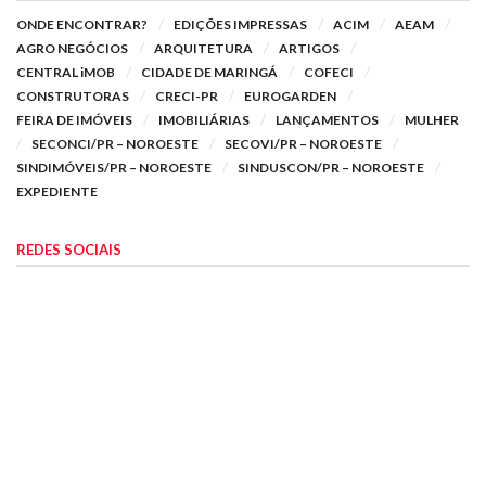
ONDE ENCONTRAR?
EDIÇÕES IMPRESSAS
ACIM
AEAM
AGRO NEGÓCIOS
ARQUITETURA
ARTIGOS
CENTRAL iMOB
CIDADE DE MARINGÁ
COFECI
CONSTRUTORAS
CRECI-PR
EUROGARDEN
FEIRA DE IMÓVEIS
IMOBILIÁRIAS
LANÇAMENTOS
MULHER
SECONCI/PR – NOROESTE
SECOVI/PR – NOROESTE
SINDIMÓVEIS/PR – NOROESTE
SINDUSCON/PR – NOROESTE
EXPEDIENTE
REDES SOCIAIS