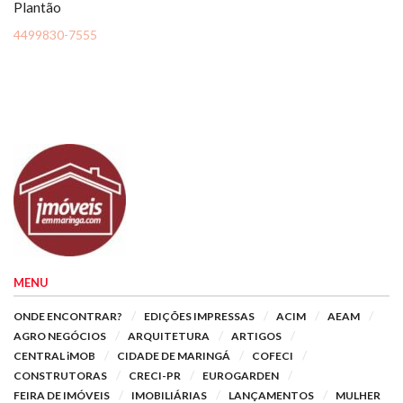
Plantão
4499830-7555
MENU
ONDE ENCONTRAR?
EDIÇÕES IMPRESSAS
ACIM
AEAM
AGRO NEGÓCIOS
ARQUITETURA
ARTIGOS
CENTRAL iMOB
CIDADE DE MARINGÁ
COFECI
CONSTRUTORAS
CRECI-PR
EUROGARDEN
FEIRA DE IMÓVEIS
IMOBILIÁRIAS
LANÇAMENTOS
MULHER