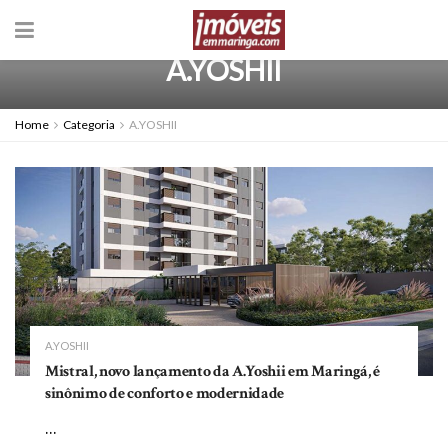
A.YOSHII
Home
Categoria
A.YOSHII
A.YOSHII
Mistral, novo lançamento da A.Yoshii em Maringá, é
sinônimo de conforto e modernidade
...