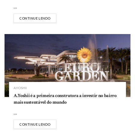
...
DETAILS
CONTINUE LENDO
A.YOSHII
A.Yoshii é a primeira construtora a investir no bairro
mais sustentável do mundo
...
DETAILS
CONTINUE LENDO