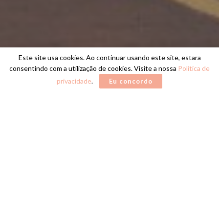
Este site usa cookies. Ao continuar usando este site, estara
consentindo com a utilização de cookies. Visite a nossa
Política de
privacidade
.
Eu concordo
Home
CIDADE DE MARINGÁ
O prefeito de Maringá, Ulisses Maia, entregou
na manhã de domingo (10/4), as casas do
Residencial Hélade, no Jardim Munique, para
famílias que estavam inscritas em programas
habitacionais da Prefeitura. São 22 famílias que
terão a partir de agora suas vidas melhoradas,
com o sonho da casa própria realizado. “Temos
um esforço e dedicação para entregarmos
melhorias para a população”, disse o prefeito