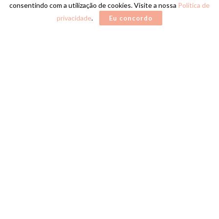
consentindo com a utilização de cookies. Visite a nossa
Política de
privacidade
.
Eu concordo
Home
CIDADE DE MARINGÁ
A medida inédita é um avanço histórico e regulamenta
subsídio próprio da gestão municipal para a habitação
social da cidade