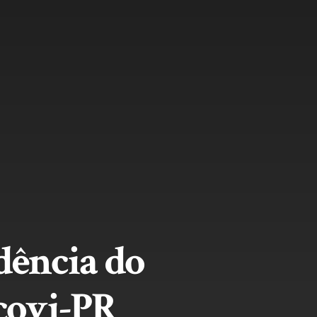
dência do
covi-PR